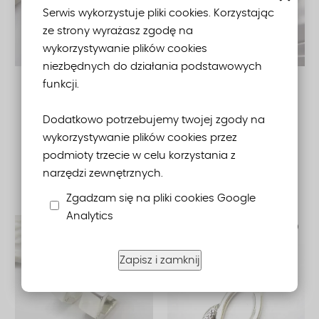
Serwis wykorzystuje pliki cookies. Korzystając
ze strony wyrażasz zgodę na
wykorzystywanie plików cookies
niezbędnych do działania podstawowych
funkcji.
Mechanizm zegarka
Srebrne kolczyki na
w srebrze - kolczyki
biglach otwartych
Dodatkowo potrzebujemy twojej zgody na
Dostępność:
Dostępny
Dostępność:
Dostępny
wykorzystywanie plików cookies przez
podmioty trzecie w celu korzystania z
155,00 zł
45,00 zł
narzędzi zewnętrznych.
Zgadzam się na pliki cookies Google
Analytics
Zapisz i zamknij