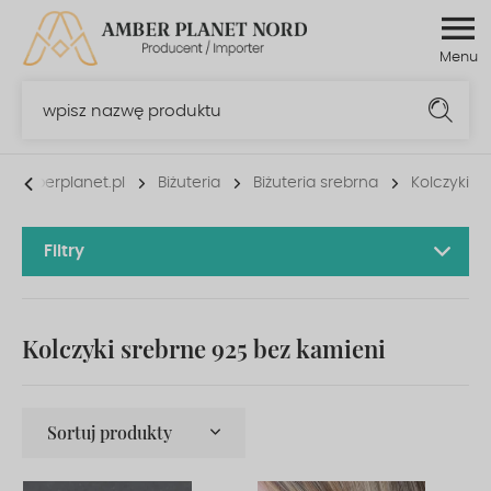
Menu
wpisz nazwę produktu
p.amberplanet.pl
Biżuteria
Biżuteria srebrna
Kolczyki
Filtry
Kolczyki srebrne 925 bez kamieni
Sortuj produkty